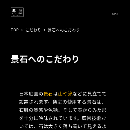
MENU
TOP
こだわり
景石へのこだわり
景石へのこだわり
日本庭園の
景石
は
山や滝
などに見立てて
設置されます。楽庭の使用する景石は、
石肌の質感や色艶、そして表からみた形
を十分に吟味されています。庭園技術お
いては、石は大きく落ち着いて見えるよ